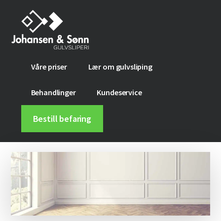
Additional
Hopp
Skip
til
to
menu
hovedinnhold
footer
Johansen
Få
Våre priser
Lær om gulvsliping
&
nytt
Sønn
gulv
Behandlinger
Kundeservice
gulvsliperi
med
gulvsliping
Bestill befaring