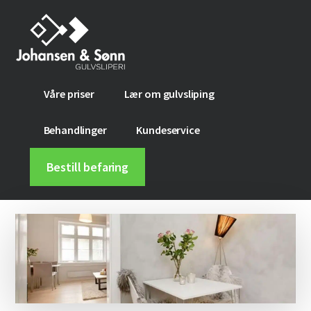
Additional
Hopp
Skip
til
to
menu
hovedinnhold
footer
Johansen
Få
Våre priser
Lær om gulvsliping
&
nytt
Sønn
gulv
Behandlinger
Kundeservice
gulvsliperi
med
gulvsliping
Bestill befaring