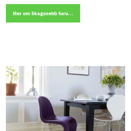
Mer om Skagsnebb furu…