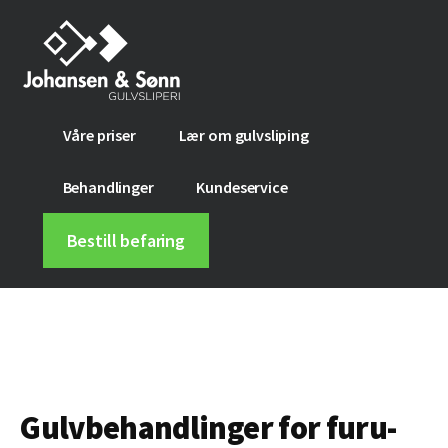
Additional
Hopp
Skip
til
to
menu
hovedinnhold
footer
Johansen
Få
Våre priser
Lær om gulvsliping
&
nytt
Sønn
gulv
Behandlinger
Kundeservice
gulvsliperi
med
gulvsliping
Bestill befaring
Gulvbehandlinger for furu-